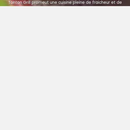
Tonton Grill promeut une cuisine pleine de fraicheur et de
gourmandise en alliant des recettes traditionnelles, des
produits de qualité, des pratiques professionnelles saines
et le plaisir des saveurs authentiques.
Les achats locaux présentent également des avantages au
niveau environnemental. Ils permettent d’économiser
l’énergie liée au transport et de limiter les pertes de
produits grâce à des distances réduites entre le
producteur et le consommateur.
Consommer les aliments près du lieu de production permet
aussi d’améliorer leur fraicheur et leur qualité.
Les fruits et les arômes intégrés dans les produits sont
sélectionnés rigoureusement et proviennent uniquement
de France.
Nos Valeurs Fondamentales