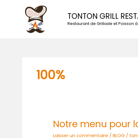
Aller
au
TONTON GRILL RES
contenu
Restaurant de Grillade et Poisson
100%
Notre menu pour la
Notre
menu
Laisser un commentaire
/
BLOG
/
ton
pour