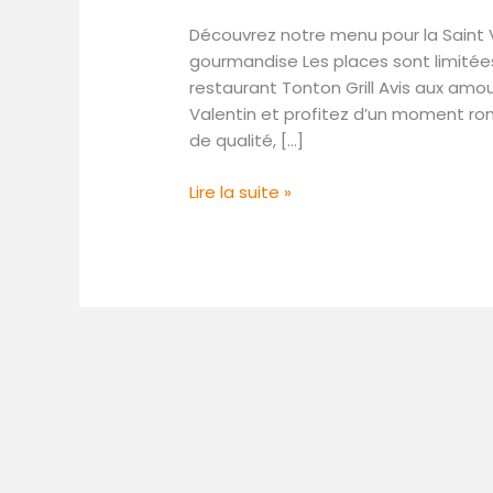
la
Découvrez notre menu pour la Saint Va
Saint
gourmandise Les places sont limitées
Valentin
restaurant Tonton Grill Avis aux amo
!
Valentin et profitez d’un moment ro
de qualité, […]
Lire la suite »