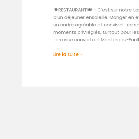
au
🍽RESTAURANT🍽 – C’est sur notre ter
bord
d’un déjeuner ensoleillé. Manger en e
de
un cadre agréable et convivial : ce s
l’eau
moments privilégiés, surtout pour le
terrasse couverte à Montereau-Faul
Lire la suite »