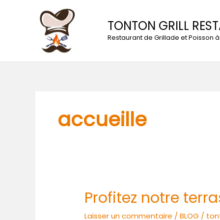
Aller
au
TONTON GRILL RES
contenu
Restaurant de Grillade et Poisson
accueille
Profitez notre terr
Profitez
notre
Laisser un commentaire
/
BLOG
/
ton
terrasse