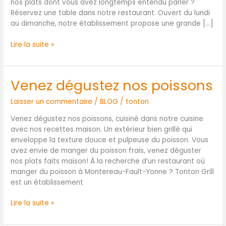
?
nos plats dont vous avez longtemps entendu parler ?
Réservez une table dans notre restaurant. Ouvert du lundi
au dimanche, notre établissement propose une grande […]
Lire la suite »
Venez dégustez nos poissons
Venez
dégustez
Laisser un commentaire
/
BLOG
/
tonton
nos
poissons
Venez dégustez nos poissons, cuisiné dans notre cuisine
avec nos recettes maison. Un extérieur bien grillé qui
enveloppe la texture douce et pulpeuse du poisson. Vous
avez envie de manger du poisson frais, venez déguster
nos plats faits maison! À la recherche d’un restaurant où
manger du poisson à Montereau-Fault-Yonne ? Tonton Grill
est un établissement
Lire la suite »