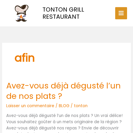
Aller
TONTON GRILL
au
contenu
RESTAURANT
afin
Avez-vous déjà dégusté l’un
Avez-
vous
de nos plats ?
déjà
dégusté
Laisser un commentaire
/
BLOG
/
tonton
l’un
de
Avez-vous déjà dégusté l’un de nos plats ? Un vrai délice!
nos
Vous souhaitez goûter à un mets originaire de la région ?
plats
Avez-vous déjà dégusté nos repas ? Envie de découvrir