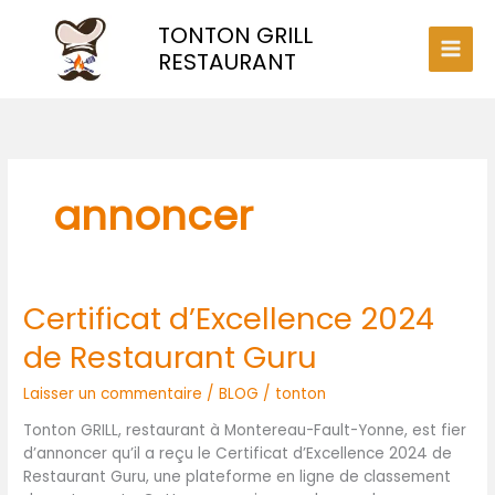
Aller
TONTON GRILL
au
contenu
RESTAURANT
annoncer
Certificat d’Excellence 2024
Certificat
d’Excellence
de Restaurant Guru
2024
de
Laisser un commentaire
/
BLOG
/
tonton
Restaurant
Guru
Tonton GRILL, restaurant à Montereau-Fault-Yonne, est fier
d’annoncer qu’il a reçu le Certificat d’Excellence 2024 de
Restaurant Guru, une plateforme en ligne de classement