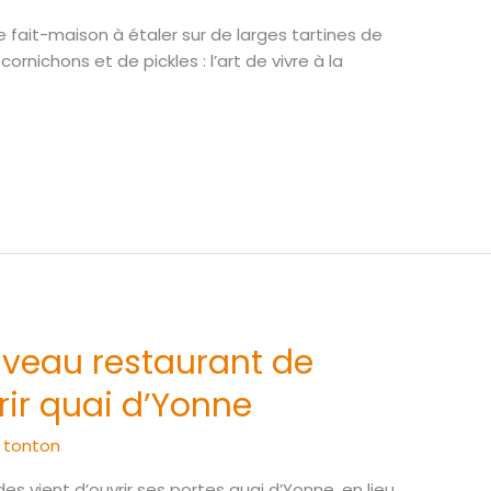
 fait-maison à étaler sur de larges tartines de
chons et de pickles : l’art de vivre à la
veau restaurant de
rir quai d’Yonne
/
tonton
es vient d’ouvrir ses portes quai d’Yonne, en lieu