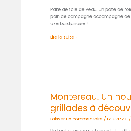
foie
Pâté de foie de veau. Un pâté de foie
de
pain de campagne accompagné de corni
veau
azerbaïdjanaise !
Lire la suite »
Montereau. Un nou
Montereau.
Un
grillades à découv
nouveau
restaurant
Laisser un commentaire
/
LA PRESSE
de
grillades
Un tout nouveau restaurant de grillad