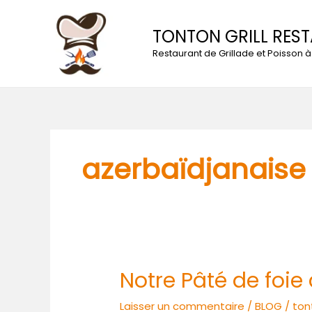
Aller
au
TONTON GRILL RES
contenu
Restaurant de Grillade et Poisson
azerbaïdjanaise
Notre Pâté de foie
Notre
Pâté
Laisser un commentaire
/
BLOG
/
ton
de