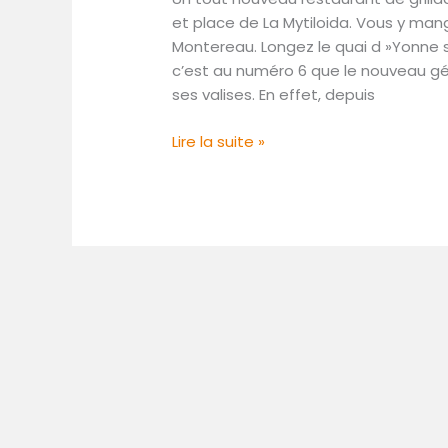
à
et place de La Mytiloida. Vous y man
découvrir
Montereau. Longez le quai d »Yonne
quai
c’est au numéro 6 que le nouveau gér
d’Yonne
ses valises. En effet, depuis
Lire la suite »