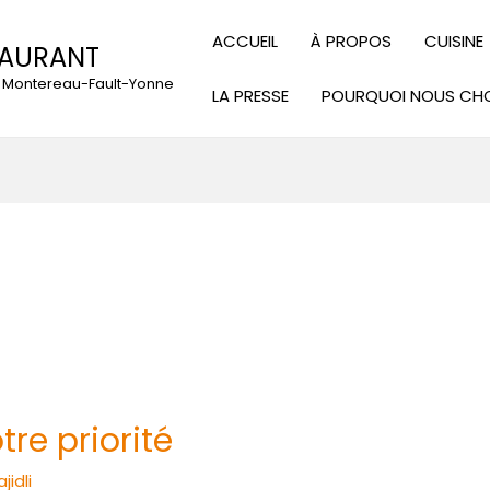
ACCUEIL
À PROPOS
CUISINE
TAURANT
 à Montereau-Fault-Yonne
LA PRESSE
POURQUOI NOUS CHO
tre priorité
jidli