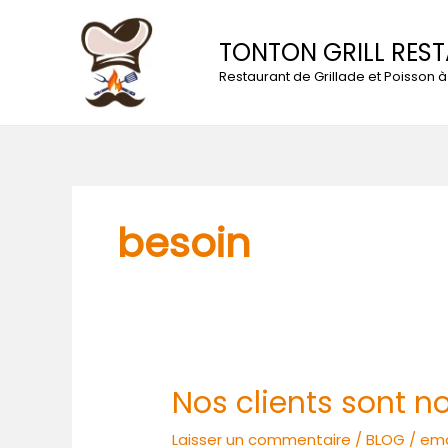
Aller
au
TONTON GRILL RES
contenu
Restaurant de Grillade et Poisson
besoin
Nos clients sont no
Nos
clients
Laisser un commentaire
/
BLOG
/
ema
sont