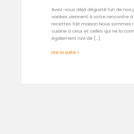
dégusté
Avez-vous déjà dégusté l’un de nos pl
l’un
variées viennent à votre rencontre 
de
recettes fait maison Nous sommes rav
nos
cuisine à ceux et celles qui ne la 
plats
également ravi de […]
?
Lire la suite »