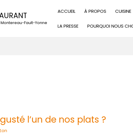
ACCUEIL
À PROPOS
CUISINE
TAURANT
 à Montereau-Fault-Yonne
LA PRESSE
POURQUOI NOUS CHO
usté l’un de nos plats ?
ton