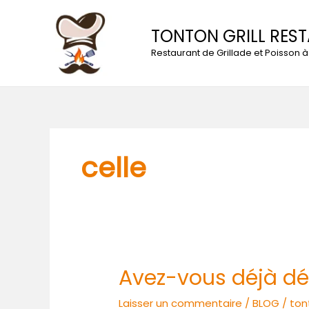
Aller
au
TONTON GRILL RES
contenu
Restaurant de Grillade et Poisson
celle
Avez-vous déjà dég
Avez-
vous
Laisser un commentaire
/
BLOG
/
ton
déjà