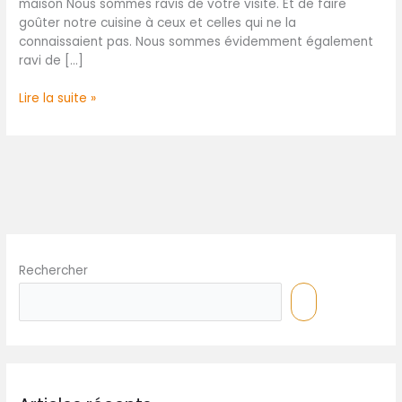
?
maison Nous sommes ravis de votre visite. Et de faire
goûter notre cuisine à ceux et celles qui ne la
connaissaient pas. Nous sommes évidemment également
ravi de […]
Lire la suite »
Rechercher