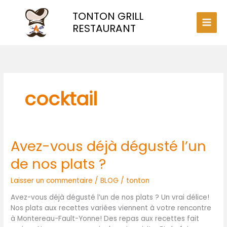
Aller
TONTON GRILL
au
contenu
RESTAURANT
cocktail
Avez-vous déjà dégusté l’un
Avez-
vous
de nos plats ?
déjà
dégusté
Laisser un commentaire
/
BLOG
/
tonton
l’un
de
Avez-vous déjà dégusté l’un de nos plats ? Un vrai délice!
nos
Nos plats aux recettes variées viennent à votre rencontre
plats
à Montereau-Fault-Yonne! Des repas aux recettes fait