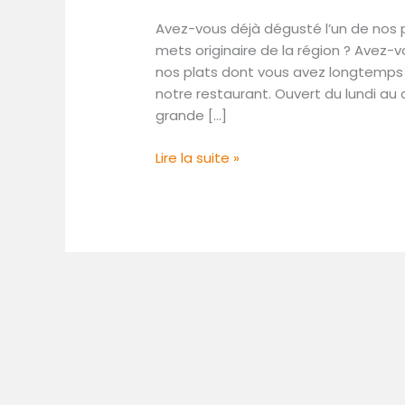
dégusté
Avez-vous déjà dégusté l’un de nos p
l’un
mets originaire de la région ? Avez-
de
nos plats dont vous avez longtemps 
nos
notre restaurant. Ouvert du lundi a
plats
grande […]
?
Lire la suite »