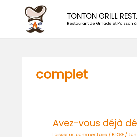
Aller
au
TONTON GRILL RES
contenu
Restaurant de Grillade et Poisson
complet
Avez-vous déjà dég
Avez-
vous
Laisser un commentaire
/
BLOG
/
ton
déjà