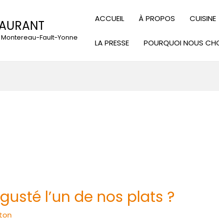
ACCUEIL
À PROPOS
CUISINE
TAURANT
 à Montereau-Fault-Yonne
LA PRESSE
POURQUOI NOUS CHO
usté l’un de nos plats ?
ton