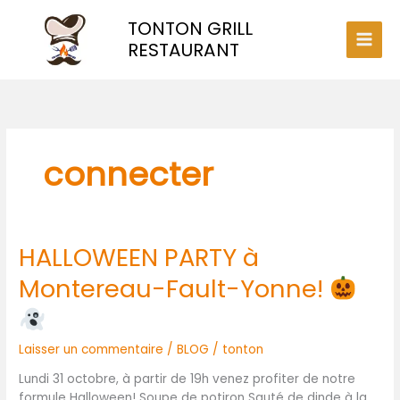
Aller
TONTON GRILL
au
contenu
RESTAURANT
connecter
HALLOWEEN PARTY à
HALLOWEEN
PARTY
Montereau-Fault-Yonne!
à
Montereau-
Fault-
Yonne!
Laisser un commentaire
/
BLOG
/
tonton
Lundi 31 octobre, à partir de 19h venez profiter de notre
formule Halloween! Soupe de potiron Sauté de dinde à la