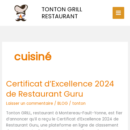
Aller
TONTON GRILL
au
contenu
RESTAURANT
cuisiné
Certificat d’Excellence 2024
Certificat
d’Excellence
de Restaurant Guru
2024
de
Laisser un commentaire
/
BLOG
/
tonton
Restaurant
Guru
Tonton GRILL, restaurant à Montereau-Fault-Yonne, est fier
d’annoncer qu’il a reçu le Certificat d’Excellence 2024 de
Restaurant Guru, une plateforme en ligne de classement