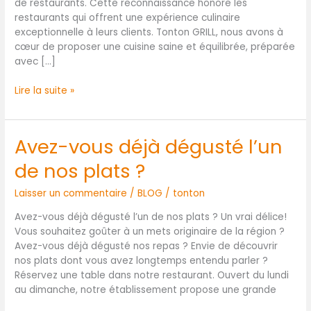
de restaurants. Cette reconnaissance honore les
restaurants qui offrent une expérience culinaire
exceptionnelle à leurs clients. Tonton GRILL, nous avons à
cœur de proposer une cuisine saine et équilibrée, préparée
avec […]
Lire la suite »
Avez-vous déjà dégusté l’un
Avez-
vous
de nos plats ?
déjà
dégusté
Laisser un commentaire
/
BLOG
/
tonton
l’un
de
Avez-vous déjà dégusté l’un de nos plats ? Un vrai délice!
nos
Vous souhaitez goûter à un mets originaire de la région ?
plats
Avez-vous déjà dégusté nos repas ? Envie de découvrir
?
nos plats dont vous avez longtemps entendu parler ?
Réservez une table dans notre restaurant. Ouvert du lundi
au dimanche, notre établissement propose une grande