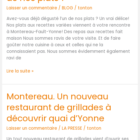
dégusté
Laisser un commentaire
/
BLOG
/
tonton
l’un
de
Avez-vous déjà dégusté l’un de nos plats ? Un vrai délice!
nos
Nos plats aux recettes variées viennent à votre rencontre
plats
à Montereau-Fault-Yonne! Des repas aux recettes fait
?
maison Nous sommes ravis de votre visite. Et de faire
goûter notre cuisine à ceux et celles qui ne la
connaissaient pas. Nous sommes évidemment également
ravi de
Lire la suite »
Montereau. Un nouveau
Montereau.
Un
restaurant de grillades à
nouveau
restaurant
découvrir quai d’Yonne
de
grillades
Laisser un commentaire
/
LA PRESSE
/
tonton
à
Un tout nouveau restaurant de grillades vient d’ouvrir ses
découvrir