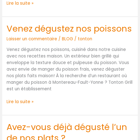
Lire la suite »
Venez dégustez nos poissons
Venez
dégustez
Laisser un commentaire
/
BLOG
/
tonton
nos
poissons
Venez dégustez nos poissons, cuisiné dans notre cuisine
avec nos recettes maison. Un extérieur bien grillé qui
enveloppe la texture douce et pulpeuse du poisson. Vous
avez envie de manger du poisson frais, venez déguster
nos plats faits maison! À la recherche d’un restaurant où
manger du poisson à Montereau-Fault-Yonne ? Tonton Grill
est un établissement
Lire la suite »
Avez-vous déjà dégusté l’un
Avez-
vous
de nos plats ?
déjà