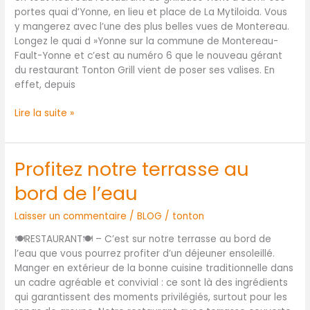
portes quai d’Yonne, en lieu et place de La Mytiloida. Vous
quai
y mangerez avec l’une des plus belles vues de Montereau.
d’Yonne
Longez le quai d »Yonne sur la commune de Montereau-
Fault-Yonne et c’est au numéro 6 que le nouveau gérant
du restaurant Tonton Grill vient de poser ses valises. En
effet, depuis
Lire la suite »
Profitez notre terrasse au
Profitez
notre
bord de l’eau
terrasse
au
Laisser un commentaire
/
BLOG
/
tonton
bord
de
🍽RESTAURANT🍽 – C’est sur notre terrasse au bord de
l’eau
l’eau que vous pourrez profiter d’un déjeuner ensoleillé.
Manger en extérieur de la bonne cuisine traditionnelle dans
un cadre agréable et convivial : ce sont là des ingrédients
qui garantissent des moments privilégiés, surtout pour les