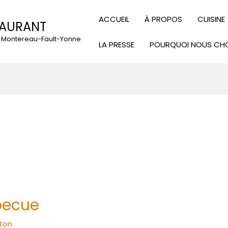
ACCUEIL
À PROPOS
CUISINE
TAURANT
 à Montereau-Fault-Yonne
LA PRESSE
POURQUOI NOUS CHO
becue
ton