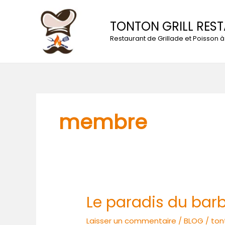
Aller
au
TONTON GRILL RES
contenu
Restaurant de Grillade et Poisson
membre
Le paradis du bar
Le
paradis
Laisser un commentaire
/
BLOG
/
ton
du