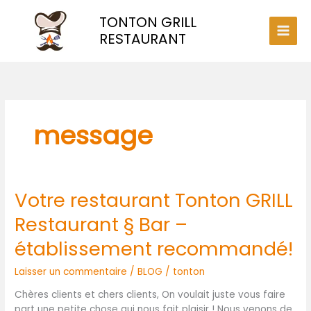
Aller
TONTON GRILL
au
contenu
RESTAURANT
message
Votre restaurant Tonton GRILL
Votre
restaurant
Restaurant § Bar –
Tonton
GRILL
établissement recommandé!
Restaurant
§
Laisser un commentaire
/
BLOG
/
tonton
Bar
Chères clients et chers clients, On voulait juste vous faire
–
part une petite chose qui nous fait plaisir ! Nous venons de