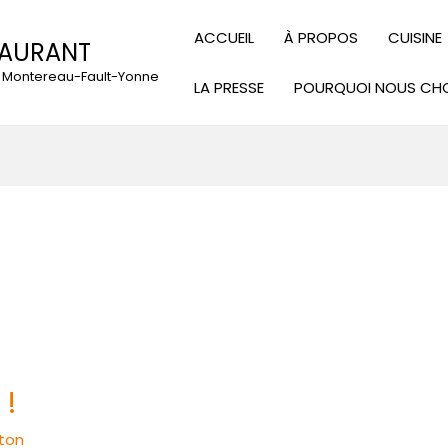
ACCUEIL
À PROPOS
CUISINE
TAURANT
 à Montereau-Fault-Yonne
LA PRESSE
POURQUOI NOUS CHO
 !
ton