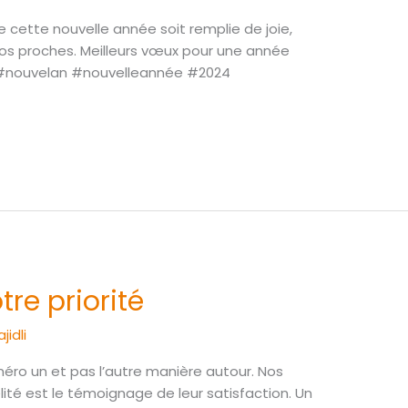
cette nouvelle année soit remplie de joie,
os proches. Meilleurs vœux pour une année
. #nouvelan #nouvelleannée #2024
tre priorité
jidli
méro un et pas l’autre manière autour. Nos
élité est le témoignage de leur satisfaction. Un