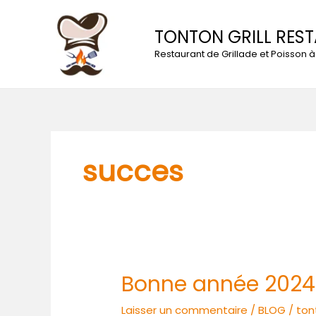
Aller
au
TONTON GRILL RES
contenu
Restaurant de Grillade et Poisson
succes
Bonne année 2024
Bonne
année
Laisser un commentaire
/
BLOG
/
ton
2024