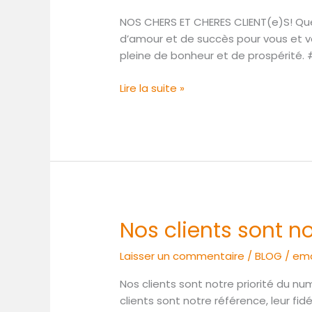
!
NOS CHERS ET CHERES CLIENT(e)S! Que 
d’amour et de succès pour vous et v
pleine de bonheur et de prospérité
Lire la suite »
Nos clients sont no
Nos
clients
Laisser un commentaire
/
BLOG
/
ema
sont
notre priorité
Nos clients sont notre priorité du nu
clients sont notre référence, leur fid