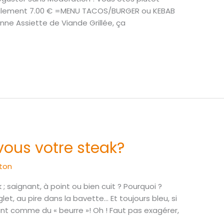
eulement 7.00 € =MENU TACOS/BURGER ou KEBAB
onne Assiette de Viande Grillée, ça
us votre steak?
ton
saignant, à point ou bien cuit ? Pourquoi ?
let, au pire dans la bavette… Et toujours bleu, si
dant comme du « beurre »! Oh ! Faut pas exagérer,