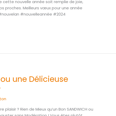
cette nouvelle année soit remplie de joie,
os proches. Meilleurs vœux pour une année
. #nouvelan #nouvelleannée #2024
ou une Délicieuse
?
ton
ire plaisir ? Rien de Mieux qu’un Bon SANDWICH ou
éguster sans Modération ! Vous êtes plutôt