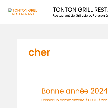
Aller
TONTON GRILL RES
au
contenu
Restaurant de Grillade et Poisson
cher
Bonne année 2024
Bonne
année
Laisser un commentaire
/
BLOG
/
ton
2024
!