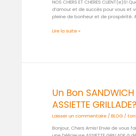
NOS CHERS ET CHERES CLIENT(e)S! Que 
d’amour et de succès pour vous et v
pleine de bonheur et de prospérité
Lire la suite »
Un Bon SANDWICH 
Un
Bon
ASSIETTE GRILLADE
SANDWICH
ou
Laisser un commentaire
/
BLOG
/
ton
une
Délicieuse
Bonjour, Chers Amis! Envie de vous fa
ASSIETTE
une Délicieuse ASSIETTE GRILLADE à d