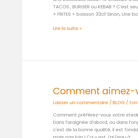
GRILLADE?
TACOS , BURGER ou KEBAB ? C’est s
+ FRITES + boisson 33cl! Sinon, Une b
Lire la suite »
Comment aimez-vo
Comment
aimez-
Laisser un commentaire
/
BLOG
/
ton
vous
votre
Comment préférez-vous votre steak ; 
steak?
Dans l’araignée d’abord, ou dans l’ong
c’est de la bonne qualité, il est fon
mais pas loin ! Ca y est, j’ai l’eau à