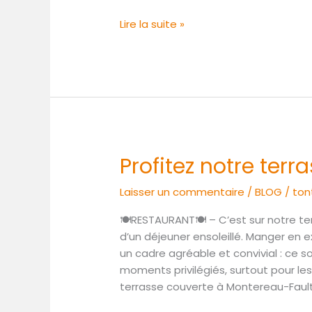
An,
bonne
Lire la suite »
année
2023
!
Profitez notre terr
Profitez
notre
Laisser un commentaire
/
BLOG
/
ton
terrasse
au
🍽RESTAURANT🍽 – C’est sur notre ter
bord
d’un déjeuner ensoleillé. Manger en e
de
un cadre agréable et convivial : ce s
l’eau
moments privilégiés, surtout pour le
terrasse couverte à Montereau-Fau