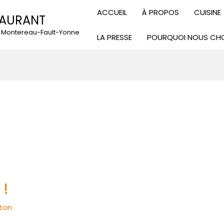
ACCUEIL
À PROPOS
CUISINE
TAURANT
 à Montereau-Fault-Yonne
LA PRESSE
POURQUOI NOUS CHO
 !
ton