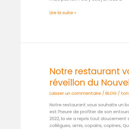
Lire la suite »
Notre restaurant 
Notre
restaurant
réveillon du Nouve
vous
souhaite
Laisser un commentaire
/
BLOG
/
ton
un
bon
Notre restaurant vous souhaite un bon
réveillon
est l’heure de profiter de son entour
du
2022, la vie a repris tout doucement s
Nouvel
collègues, amis, copains, copines,