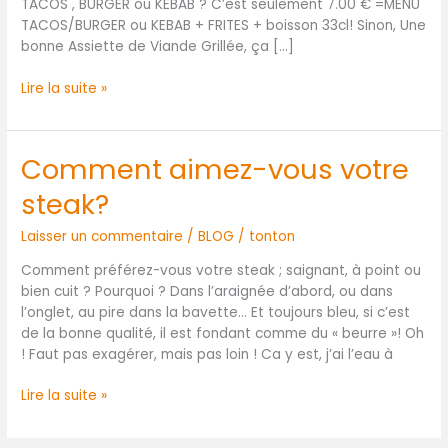
TACOS , BURGER ou KEBAB ? C’est seulement 7.00 € =MENU
TACOS/BURGER ou KEBAB + FRITES + boisson 33cl! Sinon, Une
bonne Assiette de Viande Grillée, ça […]
Lire la suite »
Comment aimez-vous votre
Comment
aimez-
steak?
vous
votre
Laisser un commentaire
/
BLOG
/
tonton
steak?
Comment préférez-vous votre steak ; saignant, à point ou
bien cuit ? Pourquoi ? Dans l’araignée d’abord, ou dans
l’onglet, au pire dans la bavette… Et toujours bleu, si c’est
de la bonne qualité, il est fondant comme du « beurre »! Oh
! Faut pas exagérer, mais pas loin ! Ca y est, j’ai l’eau à
Lire la suite »