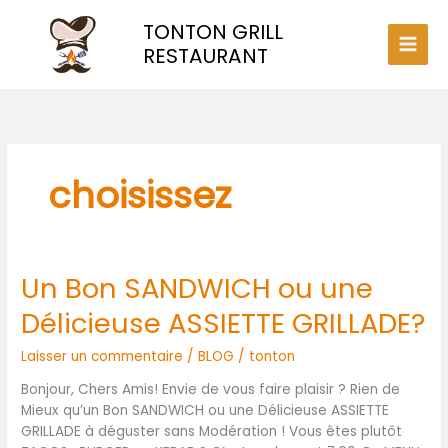
Aller
TONTON GRILL
au
contenu
RESTAURANT
choisissez
Un Bon SANDWICH ou une
Un
Bon
Délicieuse ASSIETTE GRILLADE?
SANDWICH
ou
Laisser un commentaire
/
BLOG
/
tonton
une
Délicieuse
Bonjour, Chers Amis! Envie de vous faire plaisir ? Rien de
ASSIETTE
Mieux qu’un Bon SANDWICH ou une Délicieuse ASSIETTE
GRILLADE?
GRILLADE à déguster sans Modération ! Vous êtes plutôt